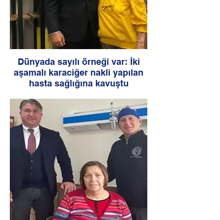
Dünyada sayılı örneği var: İki
aşamalı karaciğer nakli yapılan
hasta sağlığına kavuştu
Prof. Dr. Deniz Balcı ve ekibi dünyada
geliştirilme aşamasında olan ve sayılı
uygulamalardan biri olan iki aşamalı nakil
işlemi ile hastayı sağlığına kavuşturdu.
Nakilde, ilk aşamada vericiden alınan
küçük karaciğer parçası, alıcıya hasta
karaciğerin bir kısmı çıkarılarak nakledildi.
Nakledilen küçük parça karaciğer
büyüyüp vücuda yeterli hale gelince de
ikinci ameliyatla hastada kalan sirozlu
karaciğer parçası çıkarıldı