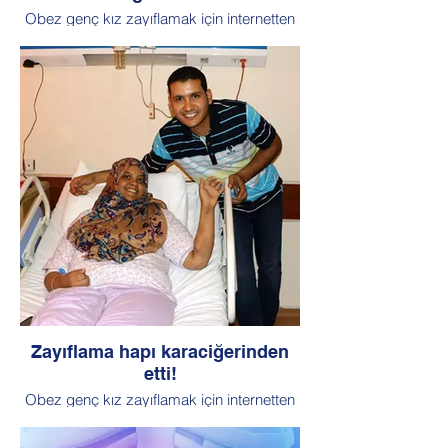
Obez genç kız zayıflamak için internetten
aldığı zayıflama ilacını kullandı. Bitkisel
diye güvendiği ilacın etkisiyle karaciğeri
iflas eden Libyalı Wafaa Mussa'yı hayata
döndüren nakil Türkiye'de yapıldı.
Karaciğer nakli sonrasında sağlığına
kavuşan Mussa 115 kilodan 85 kiloya
düştü.
Zayıflama hapı karaciğerinden
etti!
Obez genç kız zayıflamak için internetten
aldığı zayıflama ilacını kullandı. Bitkisel
diye güvendiği ilacın etkisiyle karaciğeri