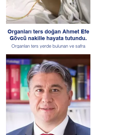
Organları ters doğan Ahmet Efe
Gövcü nakille hayata tutundu.
Organları ters yerde bulunan ve safra
yolları gelişmemiş 22 aylık karaciğer
sirozu hastası Ahmet Efe Gövcü,
karaciğer nakli ile yaşama tutundu.