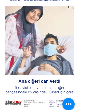
Vision’ adlı yazılımla karaciğer
görüntülemesinin 3 boyutlu hâle geldiğini,
görüntünün internet aracılığıyla hekime cep
telefonu üzerinden gönderilebildiğini anlattı
Ana ciğeri can verdi
Tedavisi olmayan bir hastalığın
pençesindeki 25 yaşındaki Cihad için çare
organ nakliydi. Anne Gülcan Polat gönüllü
oldu, karaciğer nakli ile oğluna hayat verdi