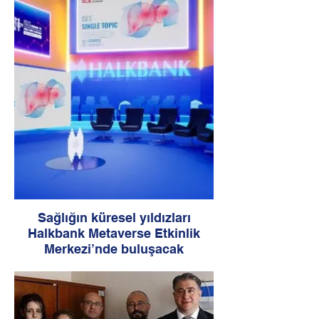
‘Karaciğer Naklinde Güncel Tedavi
yaklaşımları dün Ataşehir Medicana
Hastanesinde gerçekleştirildi. Türkiye ve
İstanbul genelinde gastroenteroloji ve nakil
cerrahisi alanında ünlü isimleri bir araya
getiren sempozyumda karaciğer naklinde
güncel gelişmeler tartışıldı
Sağlığın küresel yıldızları
Halkbank Metaverse Etkinlik
Merkezi’nde buluşacak
İlk metaverse şubesini uygulama
mağazaları üzerinden kullanıma açan
Halkbank, Metaverse Etkinlik Merkezi ile
Uluslararası Karaciğer Cerrahları
Derneği’nin İstanbul Bahçeşehir