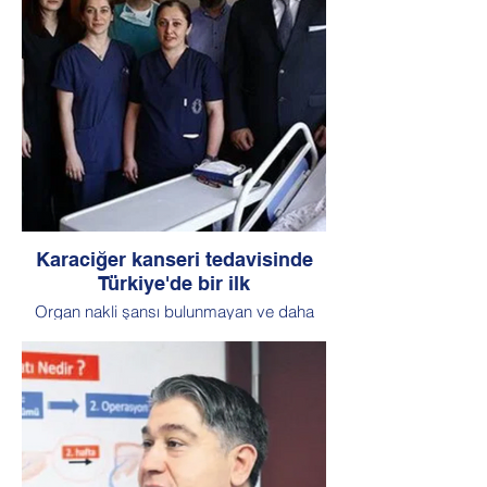
Üniversitesi’nde gerçekleştireceği İstanbul
2022 Sempozyumu’na ev sahipliği
yapacak.
Karaciğer kanseri tedavisinde
Türkiye'de bir ilk
Organ nakli şansı bulunmayan ve daha
önce gördüğü kemoterapiden yanıt
alamayan Sevil Erçin'in karaciğeri çıkarılıp
tümörden temizlendi ve tekrar nakledildi.