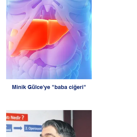
iflas eden Libyalı Wafaa Mussa'yı hayata
döndüren nakil Türkiye'de yapıldı.
Karaciğer nakli sonrasında sağlığına
kavuşan Mussa 115 kilodan 85 kiloya
düştü.
Minik Gülce'ye "baba ciğeri"