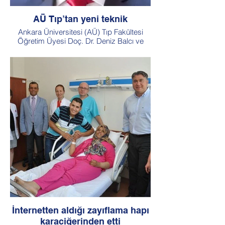
AÜ Tıp’tan yeni teknik
Ankara Üniversitesi (AÜ) Tıp Fakültesi
Öğretim Üyesi Doç. Dr. Deniz Balcı ve
ekibi, canlı vericiden karaciğer nakli
operasyonlarında dünyada ilk kez yeni bir
teknik geliştirerek, iki hastada uyguladı ve
sonuçlarını Çek Cumhuriyeti’nin başkenti
Prag’da gerçekleştirilen Dünya Karaciğer
Nakli Kongresi'nde paylaştı.
İnternetten aldığı zayıflama hapı
karaciğerinden etti