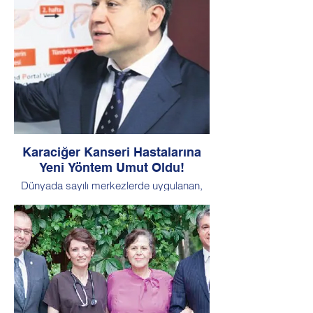
Karaciğer Kanseri Hastalarına
Yeni Yöntem Umut Oldu!
Dünyada sayılı merkezlerde uygulanan,
Türkiye'de de Doç. Dr. Deniz Balcı ve
beraberindeki ekiple gerçekleştirilen iki
aşamalı ameliyat tekniği, normal
yöntemlerle cerrahi şansı bulunmayan ileri
evre ve yaygın karaciğer kanseri
hastalarına umut oldu.