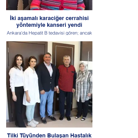
İki aşamalı karaciğer cerrahisi
yöntemiyle kanseri yendi
Ankara'da Hepatit B tedavisi gören; ancak
koronavirüs bulaş riski nedeniyle
kontrollerini ihmal eden emekli hemşire
Gülay Yıldırım'a (61), 2 ay önce karaciğer
kanseri teşhisi konuldu. Yıldırım, nadir
uygulanan 'iki aşamalı karaciğer cerrahisi'
yöntemiyle sağlığına kavuştu.
Karaciğerinin dörtte üçü alınarak, nakil
yapılmadan hastalıktan kurtulan Yıldırım,
"Ameliyattan bile çıkamayabileceğim
söylendi. Herkesle vedalaştım. Şimdi çok
şükür iyiyim" dedi.
Tilki Tüyünden Bulaşan Hastalık